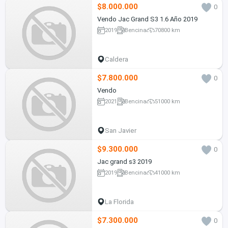
$8.000.000
0
Vendo Jac Grand S3 1.6 Año 2019
2019
Bencina
70800 km
Caldera
$7.800.000
0
Vendo
2021
Bencina
51000 km
San Javier
$9.300.000
0
Jac grand s3 2019
2019
Bencina
41000 km
La Florida
$7.300.000
0