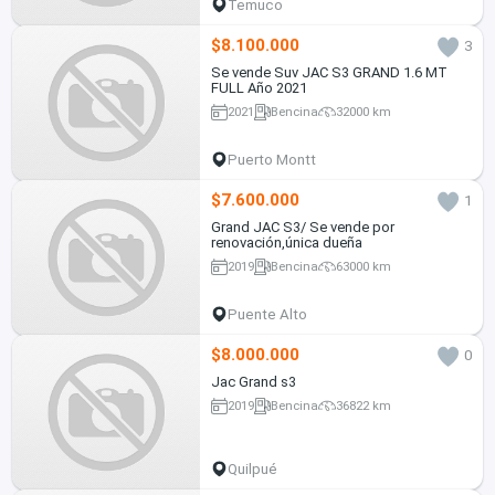
Temuco
$8.100.000
3
Se vende Suv JAC S3 GRAND 1.6 MT
FULL Año 2021
2021
Bencina
32000 km
Puerto Montt
$7.600.000
1
Grand JAC S3/ Se vende por
renovación,única dueña
2019
Bencina
63000 km
Puente Alto
$8.000.000
0
Jac Grand s3
2019
Bencina
36822 km
Quilpué