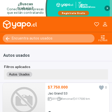
×
FILTRAR
Autos usados
Filtros aplicados
Autos Usados
$7.750.000
0
Jac Grand S3
2019
Bencina
117500 km