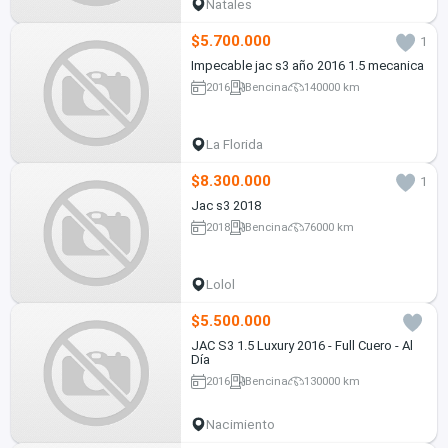
Natales
$5.700.000
1
Impecable jac s3 año 2016 1.5 mecanica
2016
Bencina
140000 km
La Florida
$8.300.000
1
Jac s3 2018
2018
Bencina
76000 km
Lolol
$5.500.000
JAC S3 1.5 Luxury 2016 - Full Cuero - Al
Día
2016
Bencina
130000 km
Nacimiento