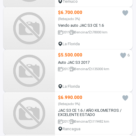
Temuco
$6.700.000
(Rebajado 3%)
Vendo auto JAC S3 CE 1.6
2019
Bencina
78000 km
La Florida
$5.500.000
6
Auto JAC S3 2017
2017
Bencina
135000 km
La Florida
$6.990.000
(Rebajado 9%)
JAC S3 CE 1.6 / AÑO KILOMETROS /
EXCELENTE ESTADO
2017
Bencina
119482 km
Rancagua