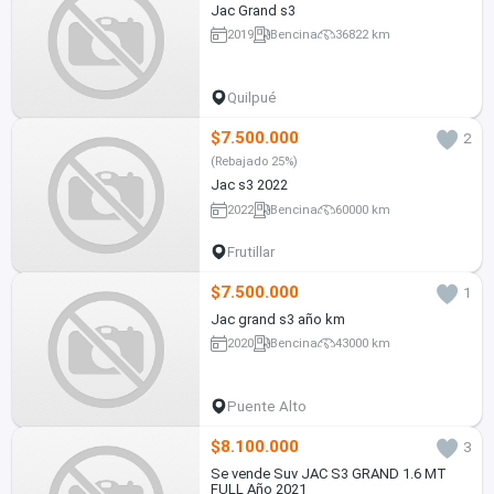
Jac Grand s3
2019
Bencina
36822 km
Quilpué
$7.500.000
2
(Rebajado 25%)
Jac s3 2022
2022
Bencina
60000 km
Frutillar
$7.500.000
1
Jac grand s3 año km
2020
Bencina
43000 km
Puente Alto
$8.100.000
3
Se vende Suv JAC S3 GRAND 1.6 MT
FULL Año 2021