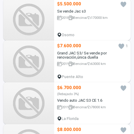
$5.500.000
Se vende Jac s3
2018
Bencina
170000 km
Osorno
$7.600.000
1
Grand JAC S3/ Se vende por
renovación,única dueña
2019
Bencina
63000 km
Puente Alto
$6.700.000
(Rebajado 3%)
Vendo auto JAC S3 CE 1.6
2019
Bencina
78000 km
La Florida
$8.000.000