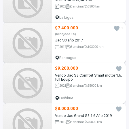
2022
Bencina
8500 km
La Ligua
$7.400.000
1
(Rebajado 1%)
Jac S3 año 2017
2017
Bencina
103000 km
Rancagua
$9.200.000
Vendo Jac S3 Comfort Smart motor 1.6,
full Equipo
2021
Bencina
85000 km
Doñihue
$8.000.000
Vendo Jac Grand S3 1.6 Año 2019
2019
Bencina
70800 km