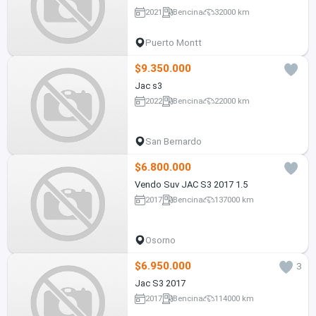
2021
Bencina
32000 km
Puerto Montt
$9.350.000
Jac s3
2022
Bencina
22000 km
San Bernardo
$6.800.000
Vendo Suv JAC S3 2017 1.5
2017
Bencina
137000 km
Osorno
$6.950.000
3
Jac S3 2017
2017
Bencina
114000 km