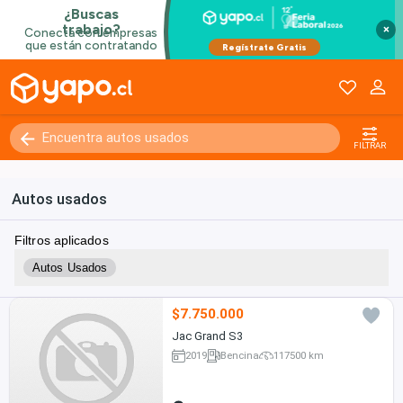
×
FILTRAR
Autos usados
Filtros aplicados
Autos Usados
$7.750.000
Jac Grand S3
2019
Bencina
117500 km