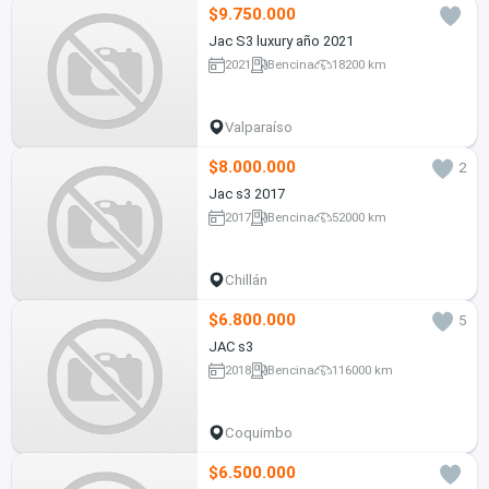
$9.750.000
Jac S3 luxury año 2021
2021
Bencina
18200 km
Valparaíso
$8.000.000
2
Jac s3 2017
2017
Bencina
52000 km
Chillán
$6.800.000
5
JAC s3
2018
Bencina
116000 km
Coquimbo
$6.500.000