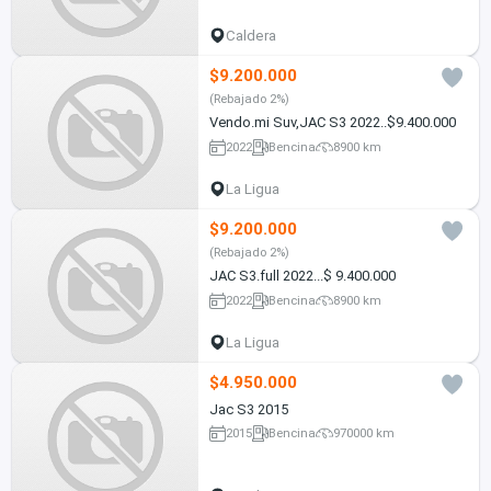
Caldera
$9.200.000
(Rebajado 2%)
Vendo.mi Suv,JAC S3 2022..$9.400.000
2022
Bencina
8900 km
La Ligua
$9.200.000
(Rebajado 2%)
JAC S3.full 2022...$ 9.400.000
2022
Bencina
8900 km
La Ligua
$4.950.000
Jac S3 2015
2015
Bencina
970000 km