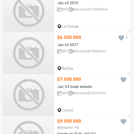
Jac s3 2015
2015
Bencina
112150 km
La Florida
$6.500.000
1
Jac s3 2017
2017
Bencina
76500 km
Ñuñoa
$7.500.000
Jac S3 buen estado.
2018
Bencina
72154 km
Curicó
$9.500.000
(Rebajado 1%)
Vendo mi SUV,JAC S3