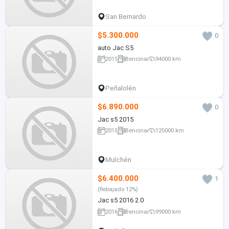
San Bernardo
$5.300.000
0
auto Jac S5
2015
Bencina
94000 km
Peñalolén
$6.890.000
0
Jac s5 2015
2015
Bencina
125000 km
Mulchén
$6.400.000
1
(Rebajado 12%)
Jac s5 2016 2.0
2016
Bencina
99000 km