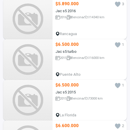
$5.890.000
3
Jac s5 2016
2016
Bencina
114340 km
Rancagua
$6.500.000
1
Jac s5 turbo
2015
Bencina
116000 km
Puente Alto
$6.500.000
1
Jac s5 2015
2015
Bencina
73000 km
La Florida
$6.600.000
2