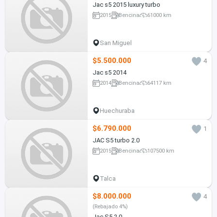
Jac s5 2015 luxury turbo
2015
Bencina
61000 km
San Miguel
$5.500.000
4
Jac s5 2014
2014
Bencina
64117 km
Huechuraba
$6.790.000
1
JAC S5 turbo 2.0
2015
Bencina
107500 km
Talca
$8.000.000
4
(Rebajado 4%)
Jac S5 2.0