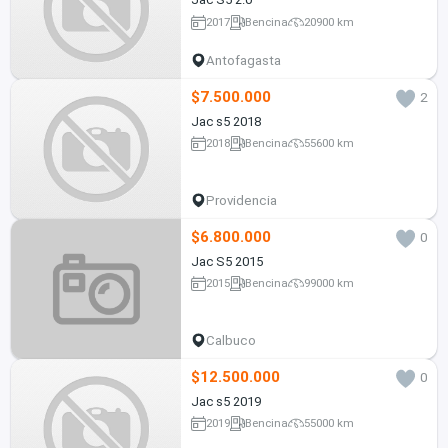
2017
Bencina
20900 km
Antofagasta
$7.500.000
2
Jac s5 2018
2018
Bencina
55600 km
Providencia
$6.800.000
0
Jac S5 2015
2015
Bencina
99000 km
Calbuco
$12.500.000
0
Jac s5 2019
2019
Bencina
55000 km