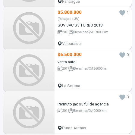
Rancagua
$5.800.000
1
(Rebajado 3%)
SUV JAC S5 TURBO 2018
2018
Bencina
137000 km
Valparaíso
$6.500.000
0
venta auto
2017
Bencina
126000 km
La Serena
3
Permuto jac s5 fullde agencia
2016
Bencina
40000 km
Punta Arenas