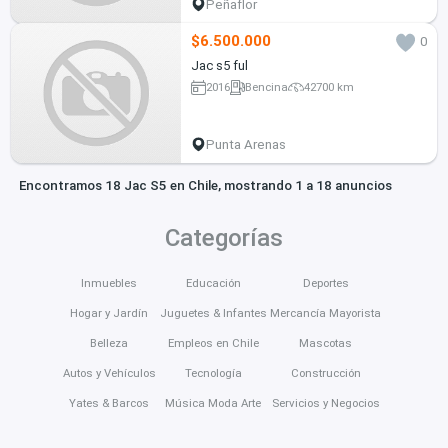
Peñaflor
$6.500.000
0
Jac s5 ful
2016
Bencina
42700 km
Punta Arenas
Encontramos 18 Jac S5 en Chile, mostrando 1 a 18 anuncios
Categorías
Inmuebles
Educación
Deportes
Hogar y Jardín
Juguetes & Infantes
Mercancía Mayorista
Belleza
Empleos en Chile
Mascotas
Autos y Vehículos
Tecnología
Construcción
Yates & Barcos
Música Moda Arte
Servicios y Negocios