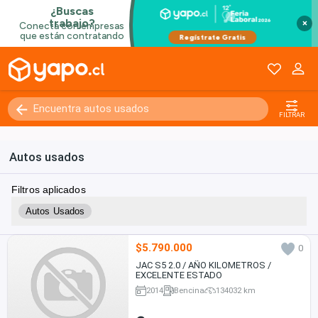
×
FILTRAR
Autos usados
Filtros aplicados
Autos Usados
$5.790.000
0
JAC S5 2.0 / AÑO KILOMETROS /
EXCELENTE ESTADO
2014
Bencina
134032 km