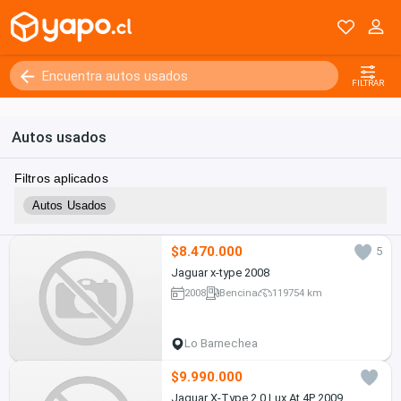
FILTRAR
Autos usados
Filtros aplicados
Autos Usados
$8.470.000
5
Jaguar x-type 2008
2008
Bencina
119754 km
Lo Barnechea
$9.990.000
Jaguar X-Type 2.0 Lux At 4P 2009