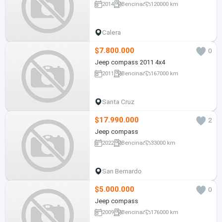
2014
Bencina
120000 km
Calera
$7.800.000
0
Jeep compass 2011 4x4
2011
Bencina
167000 km
Santa Cruz
$17.990.000
2
Jeep compass
2022
Bencina
33000 km
San Bernardo
$5.000.000
0
Jeep compass
2009
Bencina
176000 km