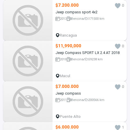
$7.200.000
0
Jeep compass sport 4x2
2013
Bencina
171500 km
Rancagua
$11,990,000
0
Jeep Compass SPORT LX 2.4 AT 2018
2018
Bencina
59238 km
Macul
$7.000.000
0
Jeep compass
2011
Bencina
200566 km
Puente Alto
$6.000.000
1