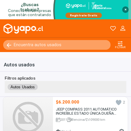
×
FILTRAR
Autos usados
Filtros aplicados
Autos Usados
$6.200.000
2
JEEP COMPASS 2011 AUTOMÁTICO
INCREÍBLE ESTADO ÚNICA DUEÑA
109.000. KMS.
2011
Bencina
109000 km