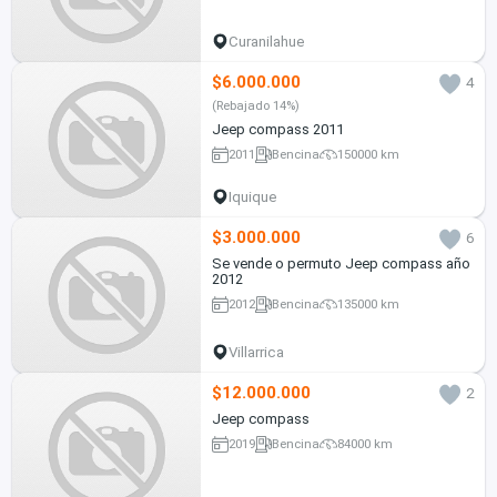
Curanilahue
$6.000.000
4
(Rebajado 14%)
Jeep compass 2011
2011
Bencina
150000 km
Iquique
$3.000.000
6
Se vende o permuto Jeep compass año
2012
2012
Bencina
135000 km
Villarrica
$12.000.000
2
Jeep compass
2019
Bencina
84000 km