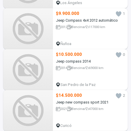
Los Ángeles
$9.900.000
1
Jeep Compass 4x4 2012 automático
2012
Bencina
117000 km
Ñuñoa
$10.500.000
0
Jeep compass 2014
2014
Bencina
69000 km
San Pedro de la Paz
$14.500.000
2
Jeep new compass sport 2021
2021
Bencina
47000 km
Curicó