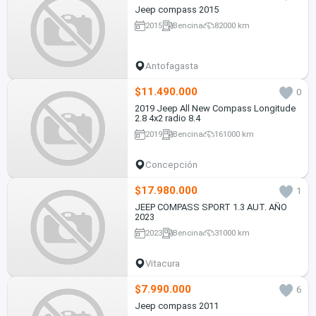
Jeep compass 2015
2015
Bencina
82000 km
Antofagasta
$11.490.000
0
2019 Jeep All New Compass Longitude
2.8 4x2 radio 8.4
2019
Bencina
161000 km
Concepción
$17.980.000
1
JEEP COMPASS SPORT 1.3 AUT. AÑO
2023
2023
Bencina
31000 km
Vitacura
$7.990.000
6
Jeep compass 2011