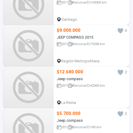
2011
Bencina
143000 km
Santiago
$9.000.000
4
JEEP COMPASS 2015
2015
Bencina
79288 km
Región Metropolitana
$12.680.000
2
Jeep compass
2019
Bencina
42000 km
La Reina
$5.700.000
2
Jeep compass
2012
Bencina
180 km