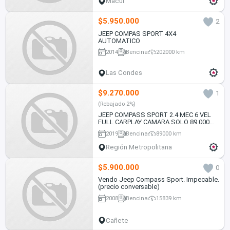
Macul
$5.950.000
2
JEEP COMPAS SPORT 4X4
AUTOMATICO
2014
Bencina
202000 km
Las Condes
$9.270.000
1
(Rebajado 2%)
JEEP COMPASS SPORT 2.4 MEC 6 VEL
FULL CARPLAY CAMARA SOLO 89.000
KM VER EN LAS CONDES 2019
2019
Bencina
89000 km
Región Metropolitana
$5.900.000
0
Vendo Jeep Compass Sport. Impecable.
(precio conversable)
2008
Bencina
15839 km
Cañete