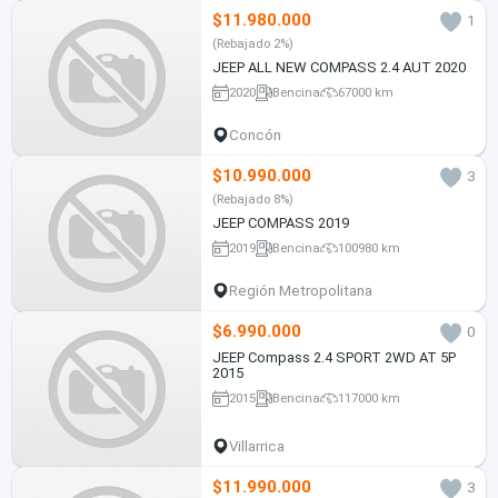
$11.980.000
1
(Rebajado 2%)
JEEP ALL NEW COMPASS 2.4 AUT 2020
2020
Bencina
67000 km
Concón
$10.990.000
3
(Rebajado 8%)
JEEP COMPASS 2019
2019
Bencina
100980 km
Región Metropolitana
$6.990.000
0
JEEP Compass 2.4 SPORT 2WD AT 5P
2015
2015
Bencina
117000 km
Villarrica
$11.990.000
3