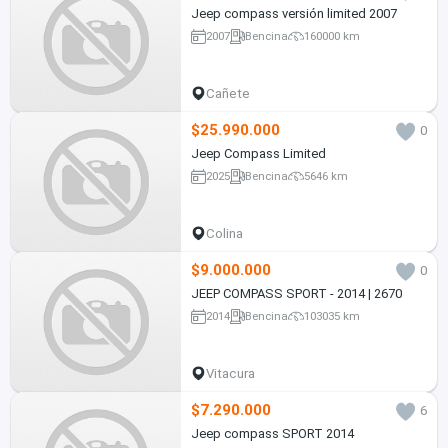
Jeep compass versión limited 2007
2007
Bencina
160000 km
Cañete
$25.990.000
0
Jeep Compass Limited
2025
Bencina
5646 km
Colina
$9.000.000
0
JEEP COMPASS SPORT - 2014 | 2670
2014
Bencina
103035 km
Vitacura
$7.290.000
6
Jeep compass SPORT 2014