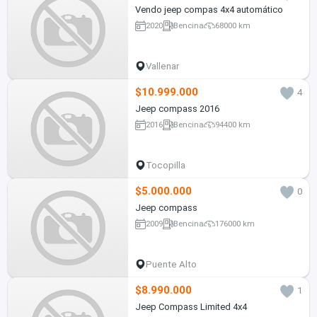
Vendo jeep compas 4x4 automático
2020
Bencina
68000 km
Vallenar
$10.999.000
4
Jeep compass 2016
2016
Bencina
94400 km
Tocopilla
$5.000.000
0
Jeep compass
2009
Bencina
176000 km
Puente Alto
$8.990.000
1
Jeep Compass Limited 4x4