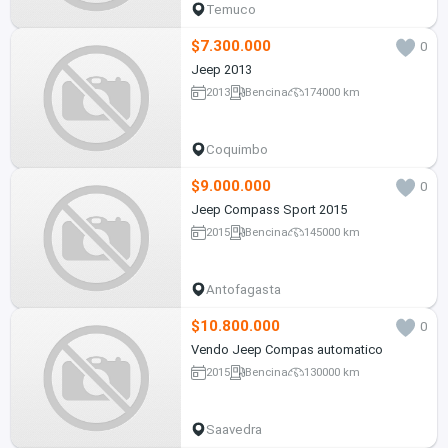
Temuco
$7.300.000
0
Jeep 2013
2013
Bencina
174000 km
Coquimbo
$9.000.000
0
Jeep Compass Sport 2015
2015
Bencina
145000 km
Antofagasta
$10.800.000
0
Vendo Jeep Compas automatico
2015
Bencina
130000 km
Saavedra