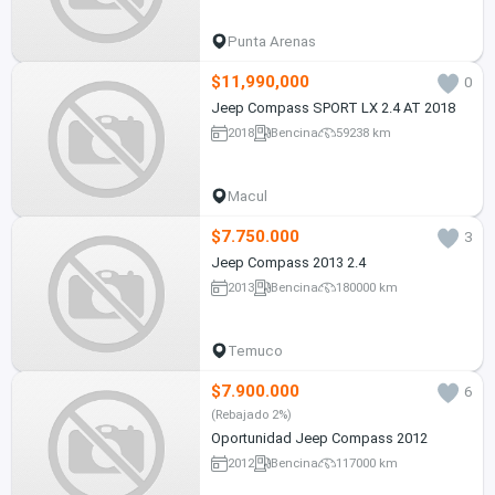
Punta Arenas
$11,990,000
0
Jeep Compass SPORT LX 2.4 AT 2018
2018
Bencina
59238 km
Macul
$7.750.000
3
Jeep Compass 2013 2.4
2013
Bencina
180000 km
Temuco
$7.900.000
6
(Rebajado 2%)
Oportunidad Jeep Compass 2012
2012
Bencina
117000 km