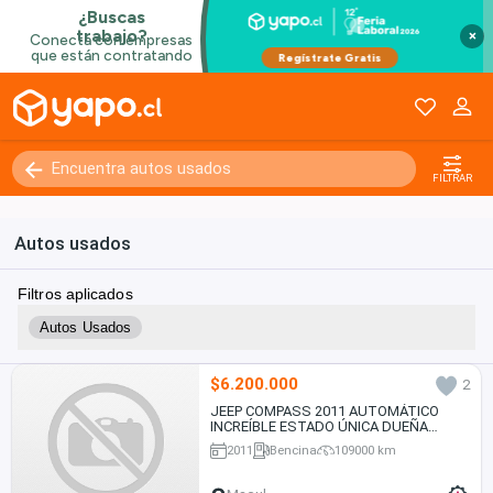
×
FILTRAR
Autos usados
Filtros aplicados
Autos Usados
$6.200.000
2
JEEP COMPASS 2011 AUTOMÁTICO
INCREÍBLE ESTADO ÚNICA DUEÑA
109.000. KMS.
2011
Bencina
109000 km