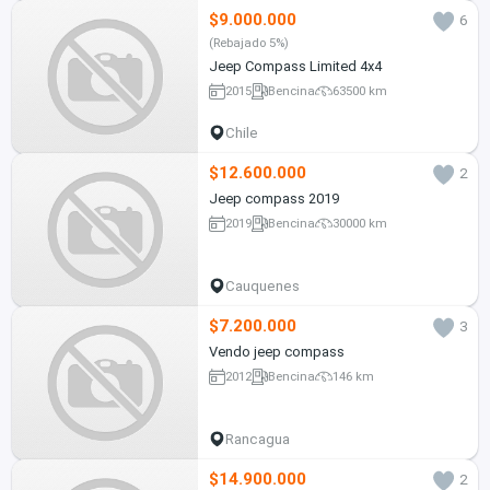
$9.000.000
6
(Rebajado 5%)
Jeep Compass Limited 4x4
2015
Bencina
63500 km
Chile
$12.600.000
2
Jeep compass 2019
2019
Bencina
30000 km
Cauquenes
$7.200.000
3
Vendo jeep compass
2012
Bencina
146 km
Rancagua
$14.900.000
2