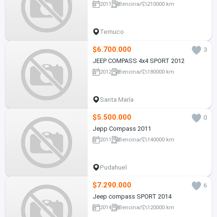
2011
Bencina
210000 km
Temuco
$6.700.000
3
JEEP COMPASS 4x4 SPORT 2012
2012
Bencina
180000 km
Santa María
$5.500.000
0
Jepp Compass 2011
2011
Bencina
140000 km
Pudahuel
$7.290.000
6
Jeep compass SPORT 2014
2014
Bencina
120000 km