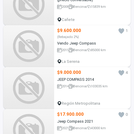
2008
Bencina
15839 km
Cañete
$9.600.000
1
(Rebajado 2%)
Vendo Jeep Compass
2015
Bencina
85000 km
La Serena
$9.000.000
4
JEEP COMPASS 2014
2014
Bencina
103035 km
Región Metropolitana
$17.900.000
0
Jeep Compass 2021
2021
Bencina
43000 km