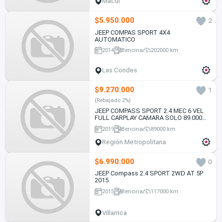
Macul
$5.950.000
2
JEEP COMPAS SPORT 4X4
AUTOMATICO
2014
Bencina
202000 km
Las Condes
$9.270.000
1
(Rebajado 2%)
JEEP COMPASS SPORT 2.4 MEC 6 VEL
FULL CARPLAY CAMARA SOLO 89.000
KM VER EN LAS CONDES 2019
2019
Bencina
89000 km
Región Metropolitana
$6.990.000
0
JEEP Compass 2.4 SPORT 2WD AT 5P
2015
2015
Bencina
117000 km
Villarrica