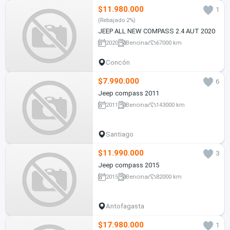
$11.980.000
1
(Rebajado 2%)
JEEP ALL NEW COMPASS 2.4 AUT 2020
2020
Bencina
67000 km
Concón
$7.990.000
6
Jeep compass 2011
2011
Bencina
143000 km
Santiago
$11.990.000
3
Jeep compass 2015
2015
Bencina
82000 km
Antofagasta
$17.980.000
1