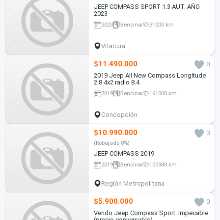
JEEP COMPASS SPORT 1.3 AUT. AÑO
2023
2023
Bencina
31000 km
Vitacura
$11.490.000
0
2019 Jeep All New Compass Longitude
2.8 4x2 radio 8.4
2019
Bencina
161000 km
Concepción
$10.990.000
3
(Rebajado 8%)
JEEP COMPASS 2019
2019
Bencina
100980 km
Región Metropolitana
$5.900.000
0
Vendo Jeep Compass Sport. Impecable.
(precio conversable)