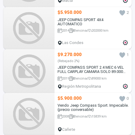
Macul
$5.950.000
2
JEEP COMPAS SPORT 4X4
AUTOMATICO
2014
Bencina
202000 km
Las Condes
$9.270.000
1
(Rebajado 2%)
JEEP COMPASS SPORT 2.4 MEC 6 VEL
FULL CARPLAY CAMARA SOLO 89.000
KM VER EN LAS CONDES 2019
2019
Bencina
89000 km
Región Metropolitana
$5.900.000
0
Vendo Jeep Compass Sport. Impecable.
(precio conversable)
2008
Bencina
15839 km
Cañete