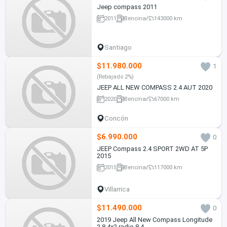
Jeep compass 2011
2011
Bencina
143000 km
Santiago
$11.980.000
1
(Rebajado 2%)
JEEP ALL NEW COMPASS 2.4 AUT 2020
2020
Bencina
67000 km
Concón
$6.990.000
0
JEEP Compass 2.4 SPORT 2WD AT 5P
2015
2015
Bencina
117000 km
Villarrica
$11.490.000
0
2019 Jeep All New Compass Longitude
2.8 4x2 radio 8.4