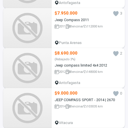
Antofagasta
$7.950.000
3
Jeep Compass 2011
2011
Bencina
112000 km
Punta Arenas
$8.690.000
2
(Rebajado 3%)
Jeep compass limited 4x4 2012
2012
Bencina
148000 km
Antofagasta
$9.000.000
0
JEEP COMPASS SPORT - 2014 | 2670
2014
Bencina
103035 km
Vitacura