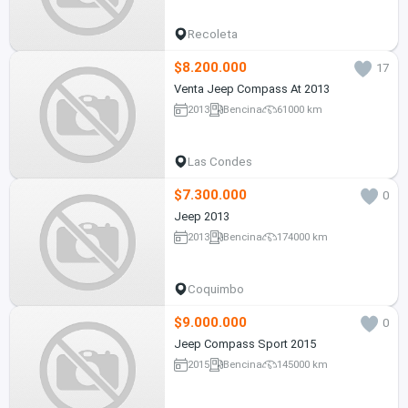
Recoleta
$8.200.000
17
Venta Jeep Compass At 2013
2013
Bencina
61000 km
Las Condes
$7.300.000
0
Jeep 2013
2013
Bencina
174000 km
Coquimbo
$9.000.000
0
Jeep Compass Sport 2015
2015
Bencina
145000 km