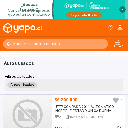
×
FILTRAR
Autos usados
Filtros aplicados
Autos Usados
$6.200.000
2
JEEP COMPASS 2011 AUTOMÁTICO
INCREÍBLE ESTADO ÚNICA DUEÑA
109.000. KMS.
2011
Bencina
109000 km