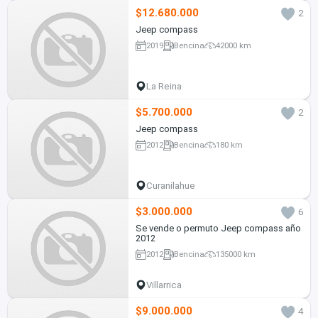
$12.680.000
2
Jeep compass
2019
Bencina
42000 km
La Reina
$5.700.000
2
Jeep compass
2012
Bencina
180 km
Curanilahue
$3.000.000
6
Se vende o permuto Jeep compass año
2012
2012
Bencina
135000 km
Villarrica
$9.000.000
4