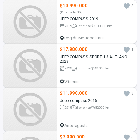
$10.990.000
3
(Rebajado 8%)
JEEP COMPASS 2019
2019
Bencina
100980 km
Región Metropolitana
$17.980.000
1
JEEP COMPASS SPORT 1.3 AUT. AÑO
2023
2023
Bencina
31000 km
Vitacura
$11.990.000
3
Jeep compass 2015
2015
Bencina
82000 km
Antofagasta
$7.990.000
6