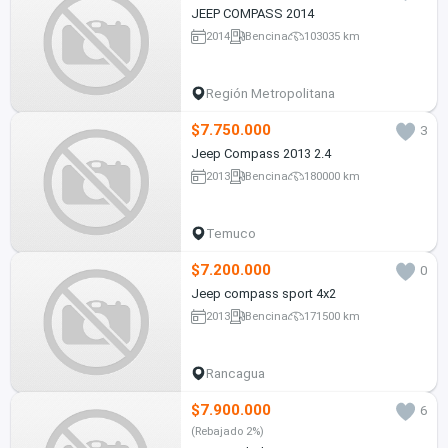
JEEP COMPASS 2014
2014
Bencina
103035 km
Región Metropolitana
$7.750.000
3
Jeep Compass 2013 2.4
2013
Bencina
180000 km
Temuco
$7.200.000
0
Jeep compass sport 4x2
2013
Bencina
171500 km
Rancagua
$7.900.000
6
(Rebajado 2%)