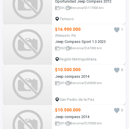
Oportunidad Jeep Compass 2012
2012
Bencina
117000 km
Temuco
$16.990.000
1
(Rebajado 3%)
Jeep Compass Sport 1.3 2023
2023
Bencina
47000 km
Región Metropolitana
$10.500.000
0
Jeep compass 2014
2014
Bencina
69000 km
San Pedro de la Paz
$10.500.000
0
Jeep compass 2014
2014
Bencina
70300 km