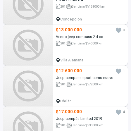
2019
Bencina
161000 km
Concepción
$13.000.000
0
Vendo jeep compass 2.4 cc
2018
Bencina
40000 km
Villa Alemana
$12.600.000
1
Jeep compass sport como nuevo.
2018
Bencina
72000 km
Chillán
$17.000.000
4
Jeep compás Limited 2019
2019
Bencina
30000 km