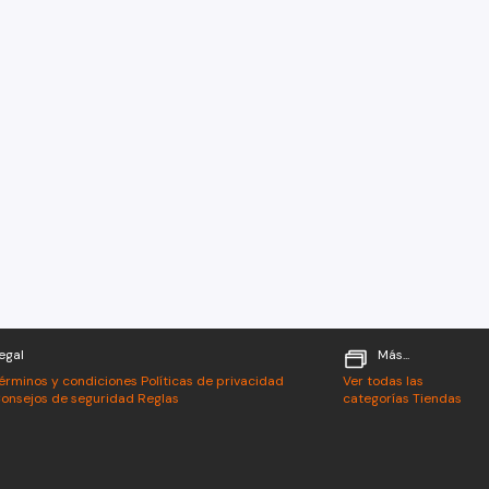
egal
Más...
érminos y condiciones
Políticas de privacidad
Ver todas las
onsejos de seguridad
Reglas
categorías
Tiendas