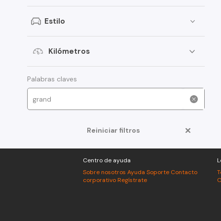
Peugeot
Estilo
Nissan
Ford
Kilómetros
Dodge
Palabras claves
Mazda
Toyota
Mitsubishi
Reiniciar filtros
Volkswagen
BMW
Centro de ayuda
L
Sobre nosotros
Ayuda
Soporte
Contacto
T
Mercedes Benz
corporativo
Regístrate
C
Foton
Great Wall