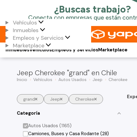
Vehículos
Inmuebles
Empleos y Servicios
Marketplace
Inmuebles
Vehículos
Empleos y Servicios
Marketplace
Jeep Cherokee "grand" en Chile
Inicio
Vehículos
Autos Usados
Jeep
Cherokee
Exp
grand
Jeep
Cherokee
Categoría
Autos Usados (1165)
Camiones, Buses y Casa Rodante (28)