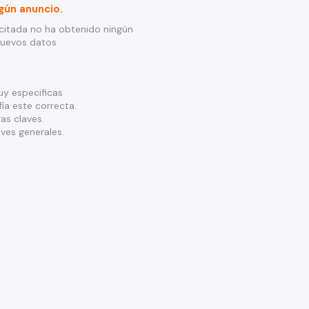
gún anuncio.
citada no ha obtenido ningún
nuevos datos
y especificas
ía este correcta.
as claves.
ves generales.