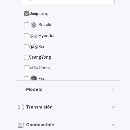
Jeep
Suzuki
Hyundai
Kia
SsangYong
Chery
Fiat
Modelo
ZX Auto
Citroen
Transmisión
Jac
Chevrolet
Combustible