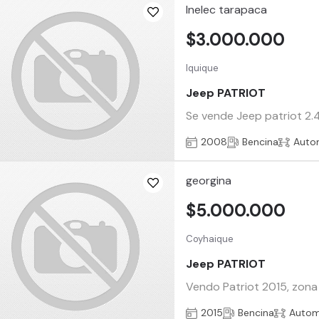
Inelec tarapaca
$3.000.000
Iquique
Jeep PATRIOT
Se vende Jeep patriot 2.4
2008
Bencina
Auto
georgina
$5.000.000
Coyhaique
Jeep PATRIOT
Vendo Patriot 2015, zona 
2015
Bencina
Autom