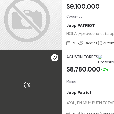
$9.100.000
Coquimbo
Jeep PATRIOT
HOLA ¡Aprovecha esta opo
2012
Bencina
Autom
AGUSTIN TORRES
$8.780.000
-2%
Maipú
Jeep Patriot
4X4 , EN MUY BUEN ESTAD