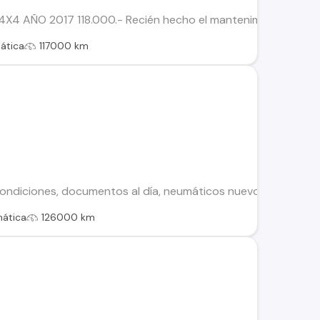
4X4 AÑO 2017 118.000.- Recién hecho el mantenimiento, ne
ática
117000 km
ondiciones, documentos al día, neumáticos nuevos y sin deta
ática
126000 km