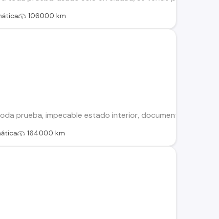
ática
106000 km
oda prueba, impecable estado interior, documentación al día
ática
164000 km