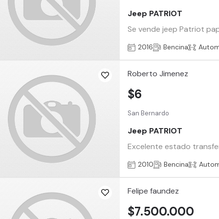
Jeep PATRIOT
Se vende jeep Patriot pap
2016
Bencina
Autom
Roberto Jimenez
$6
San Bernardo
Jeep PATRIOT
Excelente estado transfe
2010
Bencina
Autom
Felipe faundez
$7.500.000