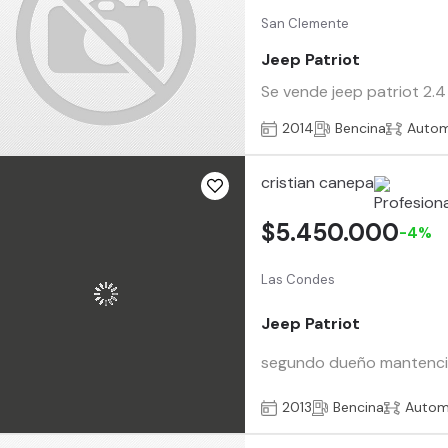
San Clemente
Jeep Patriot
Se vende jeep patriot 2.4
2014
Bencina
Autom
cristian canepa
$5.450.000
-4%
Las Condes
Jeep Patriot
segundo dueño mantencion
2013
Bencina
Autom