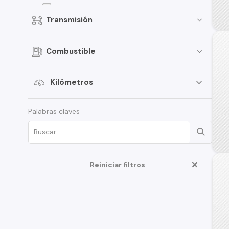
Gladiator
Transmisión
Liberty
Compass X
Combustible
Wrangler JK
Kilómetros
Palabras claves
Reiniciar filtros