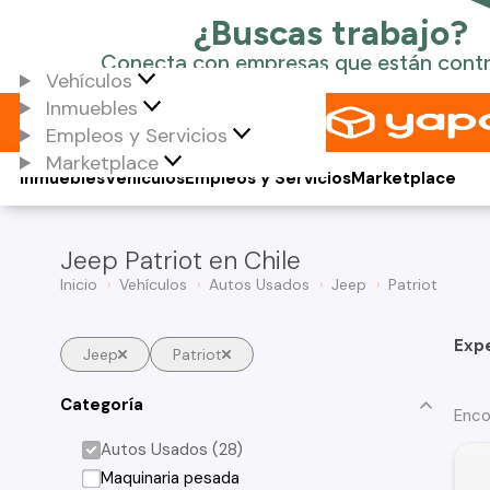
Vehículos
Inmuebles
Empleos y Servicios
Marketplace
Inmuebles
Vehículos
Empleos y Servicios
Marketplace
Jeep Patriot en Chile
Inicio
Vehículos
Autos Usados
Jeep
Patriot
Exp
Jeep
Patriot
Categoría
Enco
Autos Usados (28)
Maquinaria pesada