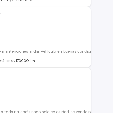
ática
200000 km
z
 y mantenciones al día. Vehículo en buenas condiciones. Posee
mática
170000 km
p a toda prueba! usado solo en ciudad, se vende por renovac