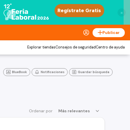
×
Publicar
Explorar tiendas
Consejos de seguridad
Centro de ayuda
BlueBook
Notificaciones
Guardar búsqueda
Ordenar por
Más relevantes