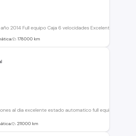
 año 2014 Full equipo Caja 6 velocidades Excelente condicione
ática
178000 km
es al dia excelente estado automatico full equipo dos llave
ática
211000 km