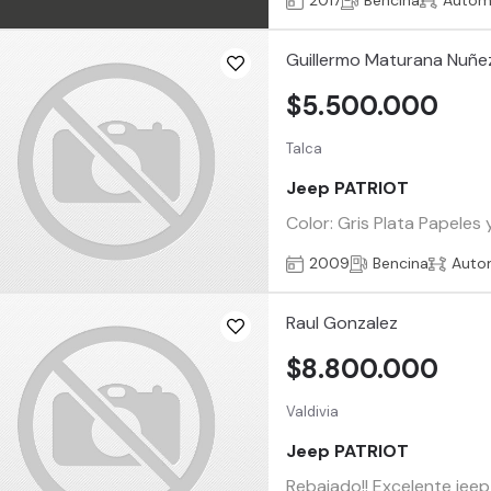
2017
Bencina
Autom
Guillermo Maturana Nuñe
$5.500.000
Talca
Jeep PATRIOT
Color: Gris Plata Papeles
2009
Bencina
Auto
Raul Gonzalez
$8.800.000
Valdivia
Jeep PATRIOT
Rebajado!! Excelente jee