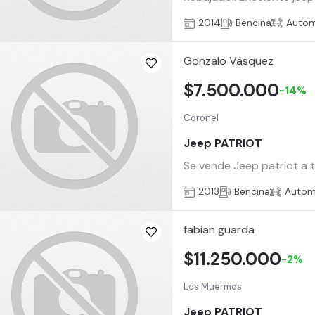
2014
Bencina
Autom
Gonzalo Vásquez
$7.500.000
-14%
Coronel
Jeep PATRIOT
Se vende Jeep patriot a t
2013
Bencina
Autom
fabian guarda
$11.250.000
-2%
Los Muermos
Jeep PATRIOT