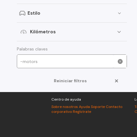
Peugeot
Estilo
Toyota
Changan
Kilómetros
Dongfeng
Foton
Palabras claves
Jeep
Mitsubishi
Reiniciar filtros
American Motors
Audi
Centro de ayuda
L
Haval
Sobre nosotros
Ayuda
Soporte
Contacto
T
corporativo
Regístrate
C
Honda
Jac