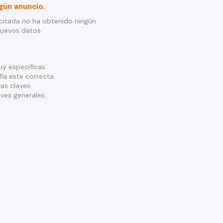
gún anuncio.
citada no ha obtenido ningún
nuevos datos
y especificas
ía este correcta.
as claves.
ves generales.