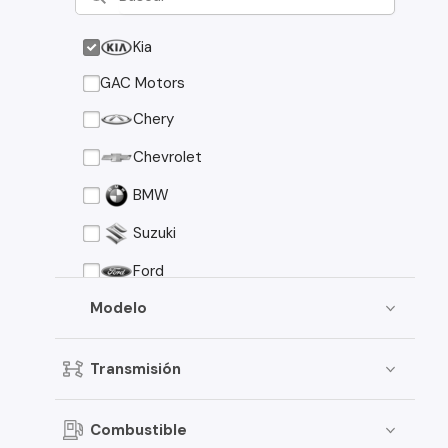
Kia
GAC Motors
Chery
Chevrolet
BMW
Suzuki
Ford
Asia Motors
Modelo
Mazda
Transmisión
Volkswagen
Nissan
Combustible