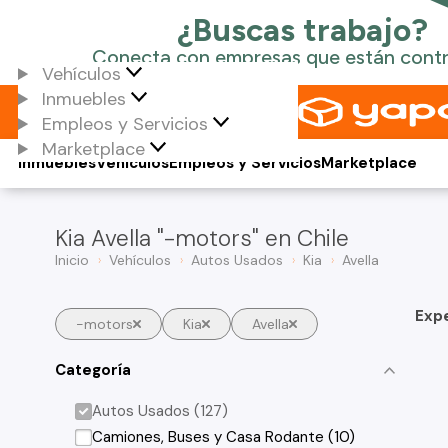
Vehículos
Inmuebles
Empleos y Servicios
Marketplace
Inmuebles
Vehículos
Empleos y Servicios
Marketplace
Kia Avella "-motors" en Chile
Inicio
Vehículos
Autos Usados
Kia
Avella
Exp
-motors
Kia
Avella
Categoría
Autos Usados (127)
Camiones, Buses y Casa Rodante (10)