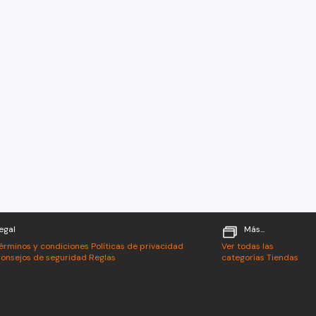
egal
Más...
érminos y condiciones
Políticas de privacidad
Ver todas las
onsejos de seguridad
Reglas
categorías
Tiendas