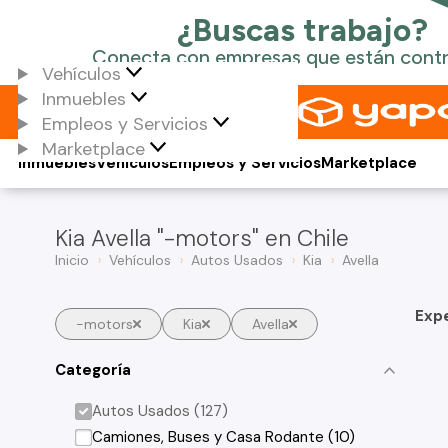
Vehículos
Inmuebles
Empleos y Servicios
Marketplace
Inmuebles
Vehículos
Empleos y Servicios
Marketplace
Kia Avella "-motors" en Chile
Inicio
Vehículos
Autos Usados
Kia
Avella
Exp
-motors
Kia
Avella
Categoría
Autos Usados (127)
Camiones, Buses y Casa Rodante (10)