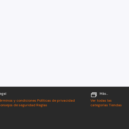
egal
Más...
érminos y condiciones
Políticas de privacidad
Ver todas las
onsejos de seguridad
Reglas
categorías
Tiendas