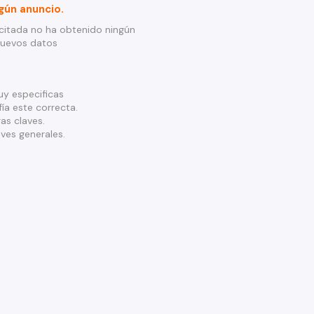
gún anuncio.
citada no ha obtenido ningún
nuevos datos
y especificas
ía este correcta.
as claves.
ves generales.