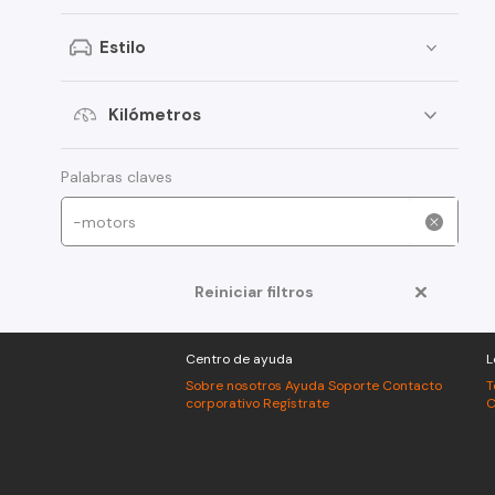
Peugeot
Estilo
Toyota
Changan
Kilómetros
Dongfeng
Foton
Palabras claves
Jeep
Mitsubishi
Reiniciar filtros
American Motors
Audi
Centro de ayuda
L
Haval
Sobre nosotros
Ayuda
Soporte
Contacto
T
corporativo
Regístrate
C
Honda
Jac