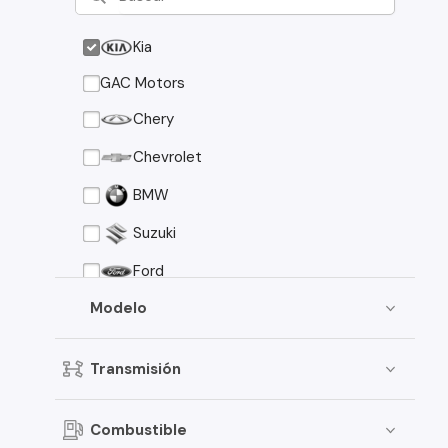
Kia
GAC Motors
Chery
Chevrolet
BMW
Suzuki
Ford
Asia Motors
Modelo
Mazda
Transmisión
Volkswagen
Nissan
Combustible