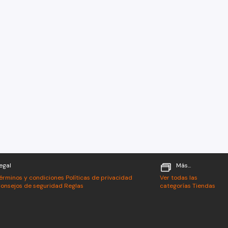
egal
Más...
érminos y condiciones
Políticas de privacidad
Ver todas las
onsejos de seguridad
Reglas
categorías
Tiendas