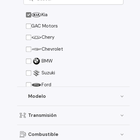
Kia
GAC Motors
Chery
Chevrolet
BMW
Suzuki
Ford
Asia Motors
Modelo
Mazda
Transmisión
Volkswagen
Nissan
Combustible