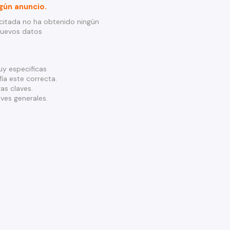
gún anuncio.
citada no ha obtenido ningún
nuevos datos
y especificas
ía este correcta.
as claves.
ves generales.