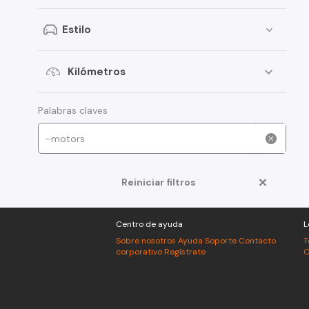
Peugeot
Estilo
Toyota
Changan
Kilómetros
Dongfeng
Foton
Palabras claves
Jeep
Mitsubishi
Reiniciar filtros
American Motors
Audi
Centro de ayuda
L
Haval
Sobre nosotros
Ayuda
Soporte
Contacto
T
corporativo
Regístrate
C
Honda
Jac