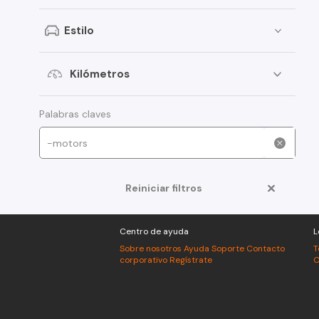
Peugeot
Estilo
Toyota
Changan
Kilómetros
Dongfeng
Foton
Palabras claves
Jeep
Mitsubishi
Reiniciar filtros
American Motors
Audi
Centro de ayuda
L
Haval
Sobre nosotros
Ayuda
Soporte
Contacto
T
corporativo
Regístrate
C
Honda
Jac