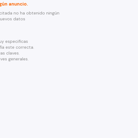
gún anuncio.
citada no ha obtenido ningún
nuevos datos
y especificas
ía este correcta.
as claves.
ves generales.