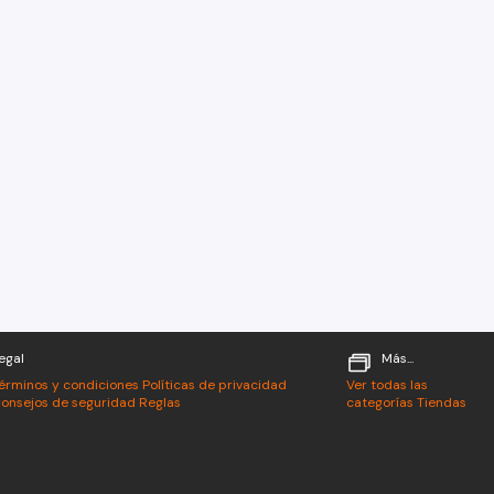
egal
Más...
érminos y condiciones
Políticas de privacidad
Ver todas las
onsejos de seguridad
Reglas
categorías
Tiendas