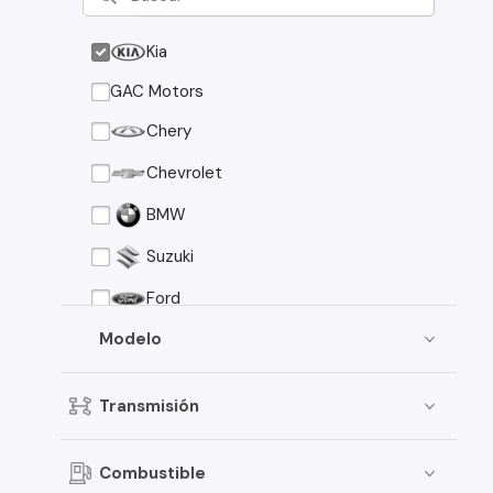
Kia
GAC Motors
Chery
Chevrolet
BMW
Suzuki
Ford
Asia Motors
Modelo
Mazda
Transmisión
Volkswagen
Nissan
Combustible