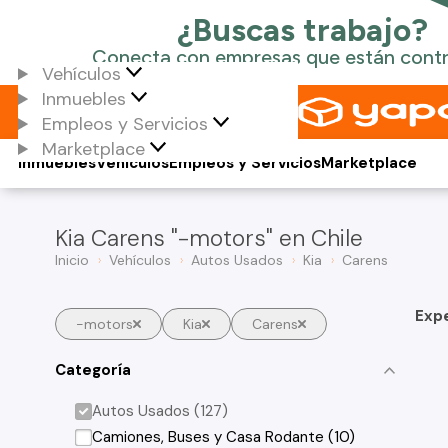
Vehículos
Inmuebles
Empleos y Servicios
Marketplace
Inmuebles
Vehículos
Empleos y Servicios
Marketplace
Kia Carens "-motors" en Chile
Inicio
Vehículos
Autos Usados
Kia
Carens
Exp
-motors
Kia
Carens
Categoría
Autos Usados (127)
Camiones, Buses y Casa Rodante (10)