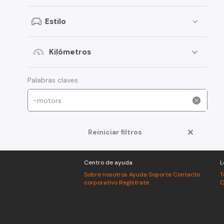
Peugeot
Estilo
Toyota
Changan
Kilómetros
Dongfeng
Foton
Palabras claves
Jeep
Mitsubishi
Reiniciar filtros
American Motors
Audi
Centro de ayuda
L
Haval
Sobre nosotros
Ayuda
Soporte
Contacto
T
corporativo
Regístrate
C
Honda
Jac