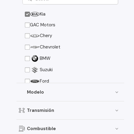
Kia
GAC Motors
Chery
Chevrolet
BMW
Suzuki
Ford
Asia Motors
Modelo
Mazda
Transmisión
Volkswagen
Nissan
Combustible