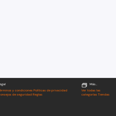
egal
Más...
érminos y condiciones
Políticas de privacidad
Ver todas las
onsejos de seguridad
Reglas
categorías
Tiendas