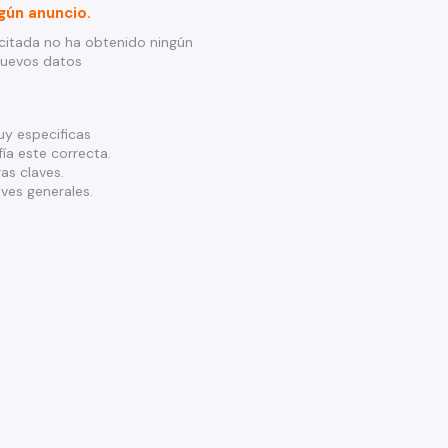
gún anuncio.
citada no ha obtenido ningún
nuevos datos
y especificas
ía este correcta.
as claves.
ves generales.