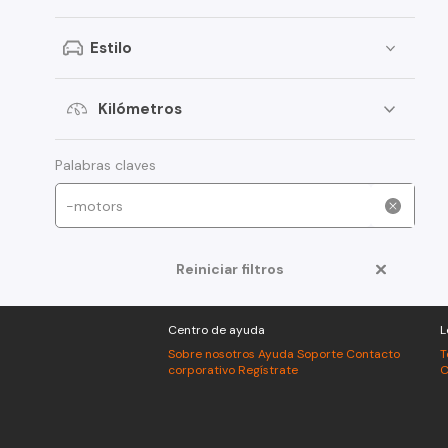
Peugeot
Estilo
Toyota
Changan
Kilómetros
Dongfeng
Foton
Palabras claves
Jeep
Mitsubishi
Reiniciar filtros
American Motors
Audi
Centro de ayuda
L
Haval
Sobre nosotros
Ayuda
Soporte
Contacto
T
corporativo
Regístrate
C
Honda
Jac