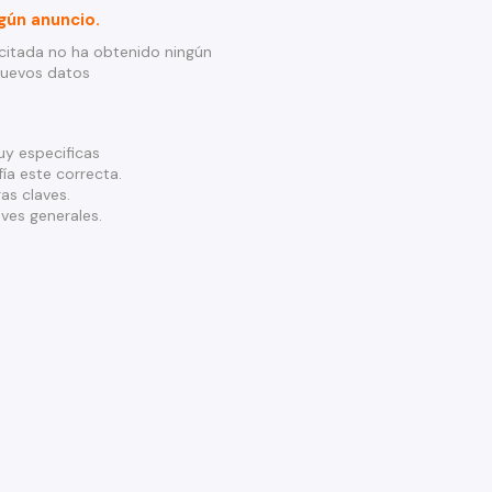
gún anuncio.
citada no ha obtenido ningún
nuevos datos
y especificas
ía este correcta.
as claves.
ves generales.