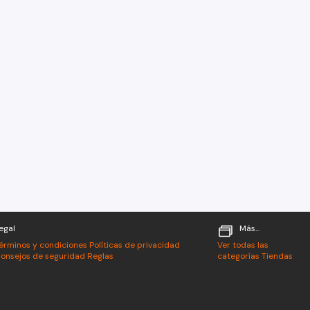
egal
Más...
érminos y condiciones
Políticas de privacidad
Ver todas las
onsejos de seguridad
Reglas
categorías
Tiendas