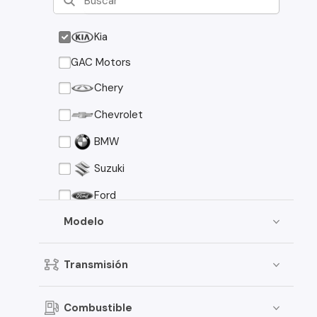
Kia
GAC Motors
Chery
Chevrolet
BMW
Suzuki
Ford
Asia Motors
Modelo
Mazda
Transmisión
Volkswagen
Nissan
Combustible