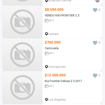
Estación Central
$8.500.000
0
VENDO KIA FRONTIER 2.5
2013
Lautaro
$700.000
0
Carrocería
2017
Concepción
$12.500.000
0
Kia Frontier Deluxe 2.5 2017
2017
Los Ángeles