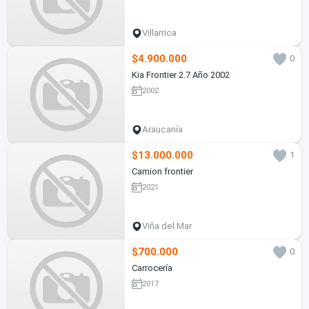
Villarrica
$4.900.000
0
Kia Frontier 2.7 Año 2002
2002
Araucanía
$13.000.000
1
Camion frontier
2021
Viña del Mar
$700.000
0
Carrocería
2017