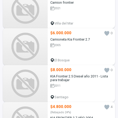
Camion frontier
2021
Viña del Mar
$6.000.000
0
Camioneta Kia Frontier 2.7
2005
El Bosque
$8.000.000
0
KIA Frontier 2.5 Diesel año 2011 - Lista
para trabajar
2011
Santiago
$4.800.000
4
(Rebajado 24%)
KIA FRONTIER 2.7 AÑO 2004