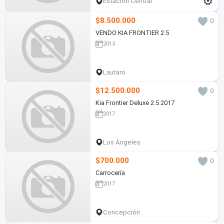
Estación Central
$8.500.000
0
VENDO KIA FRONTIER 2.5
2013
Lautaro
$12.500.000
0
Kia Frontier Deluxe 2.5 2017
2017
Los Ángeles
$700.000
0
Carrocería
2017
Concepción