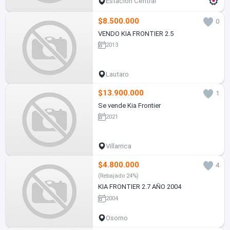
Estación Central
$8.500.000
0
VENDO KIA FRONTIER 2.5
2013
Lautaro
$13.900.000
1
Se vende Kia Frontier
2021
Villarrica
$4.800.000
4
(Rebajado 24%)
KIA FRONTIER 2.7 AÑO 2004
2004
Osorno