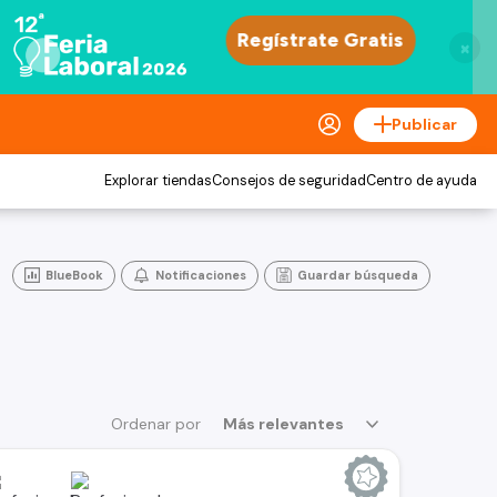
×
Publicar
Explorar tiendas
Consejos de seguridad
Centro de ayuda
BlueBook
Notificaciones
Guardar búsqueda
Ordenar por
Más relevantes