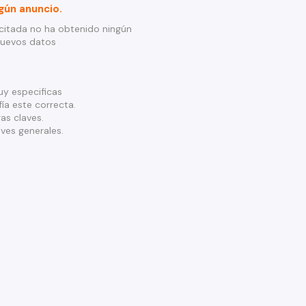
gún anuncio.
citada no ha obtenido ningún
nuevos datos
y especificas
ía este correcta.
as claves.
ves generales.