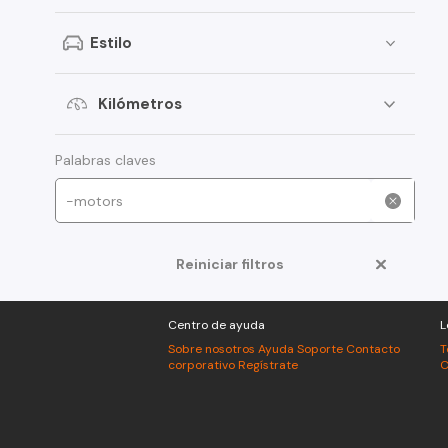
Peugeot
Estilo
Toyota
Changan
Kilómetros
Dongfeng
Foton
Palabras claves
Jeep
Mitsubishi
Reiniciar filtros
American Motors
Audi
Centro de ayuda
L
Haval
Sobre nosotros
Ayuda
Soporte
Contacto
T
corporativo
Regístrate
C
Honda
Jac