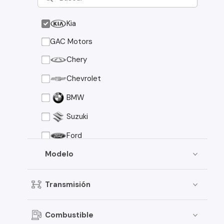
Kia
GAC Motors
Chery
Chevrolet
BMW
Suzuki
Ford
Asia Motors
Modelo
Mazda
Transmisión
Volkswagen
Nissan
Combustible