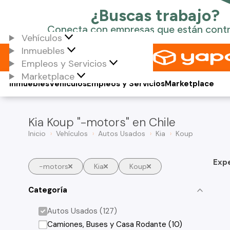
Vehículos
Inmuebles
Empleos y Servicios
Marketplace
Inmuebles
Vehículos
Empleos y Servicios
Marketplace
Kia Koup "-motors" en Chile
Inicio
Vehículos
Autos Usados
Kia
Koup
Exp
-motors
Kia
Koup
Categoría
Autos Usados (127)
Camiones, Buses y Casa Rodante (10)