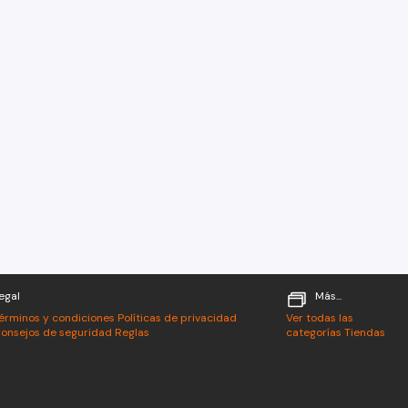
egal
Más...
érminos y condiciones
Políticas de privacidad
Ver todas las
onsejos de seguridad
Reglas
categorías
Tiendas