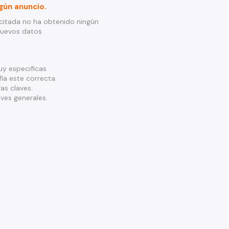
gún anuncio.
citada no ha obtenido ningún
nuevos datos
y especificas
ía este correcta.
as claves.
ves generales.