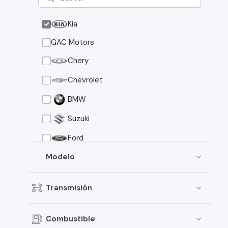
Kia
GAC Motors
Chery
Chevrolet
BMW
Suzuki
Ford
Asia Motors
Modelo
Mazda
Transmisión
Volkswagen
Nissan
Combustible