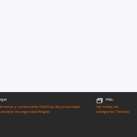
egal
Más...
érminos y condiciones
Políticas de privacidad
Ver todas las
onsejos de seguridad
Reglas
categorías
Tiendas