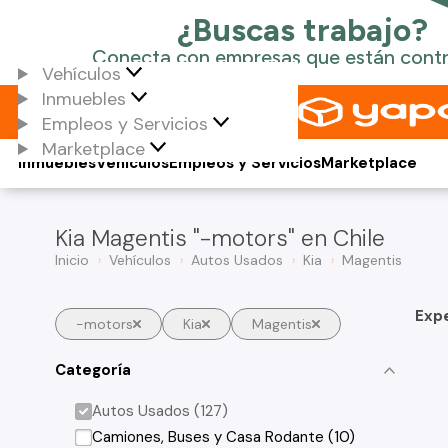
Vehículos
Inmuebles
Empleos y Servicios
Marketplace
Inmuebles
Vehículos
Empleos y Servicios
Marketplace
Kia Magentis "-motors" en Chile
Inicio
Vehículos
Autos Usados
Kia
Magentis
Exp
-motors
Kia
Magentis
Categoría
Autos Usados (127)
Camiones, Buses y Casa Rodante (10)