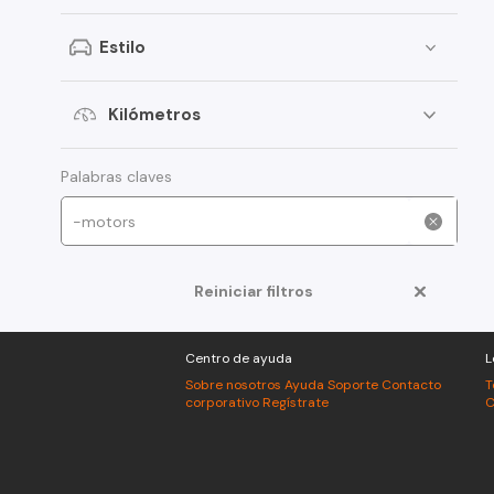
Peugeot
Estilo
Toyota
Changan
Kilómetros
Dongfeng
Foton
Palabras claves
Jeep
Mitsubishi
Reiniciar filtros
American Motors
Audi
Centro de ayuda
L
Haval
Sobre nosotros
Ayuda
Soporte
Contacto
T
corporativo
Regístrate
C
Honda
Jac