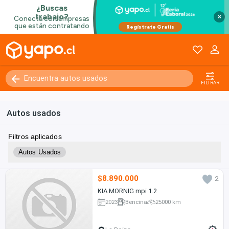
×
FILTRAR
Autos usados
Filtros aplicados
Autos Usados
$8.890.000
2
KIA MORNIG mpi 1.2
2023
Bencina
25000 km