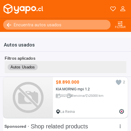
FILTRAR
Autos usados
Filtros aplicados
Autos Usados
$8.890.000
2
KIA MORNIG mpi 1.2
2023
Bencina
25000 km
La Reina