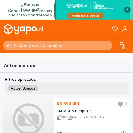
×
Kilómetros
0 - 250000+
FILTRAR
Autos usados
Filtros aplicados
Autos Usados
$8.890.000
2
KIA MORNIG mpi 1.2
2023
Bencina
25000 km