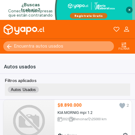
×
FILTRAR
Autos usados
Filtros aplicados
Autos Usados
$8.890.000
2
KIA MORNIG mpi 1.2
2023
Bencina
25000 km