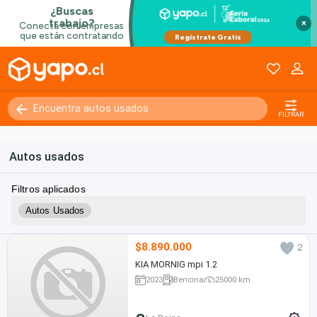
×
FILTRAR
Autos usados
Filtros aplicados
Autos Usados
$8.890.000
2
KIA MORNIG mpi 1.2
2023
Bencina
25000 km