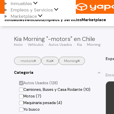
Inmuebles
Empleos y Servicios
Marketplace
Inmuebles
Vehículos
Empleos y Servicios
Marketplace
Kia Morning "-motors" en Chile
Inicio
Vehículos
Autos Usados
Kia
Morning
Exp
-motors
Kia
Morning
Categoría
Enco
Autos Usados (128)
Camiones, Buses y Casa Rodante (10)
Motos (7)
Maquinaria pesada (4)
Yo busco