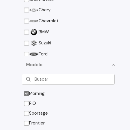
Chery
Chevrolet
BMW
Suzuki
Ford
Asia Motors
Modelo
Mazda
Volkswagen
Morning
Nissan
RIO
Peugeot
Sportage
Toyota
Frontier
Changan