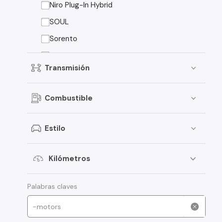
Niro Plug-In Hybrid
Dongfeng
SOUL
Foton
Sorento
Jeep
Sorento EX
Transmisión
Mitsubishi
American Motors
Combustible
Audi
Estilo
Haval
Honda
Kilómetros
Jac
Jetour
Palabras claves
Opel