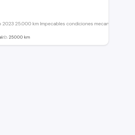
ño 2023 25.000 km Impecables condiciones mecanicas y estet
al
25000 km