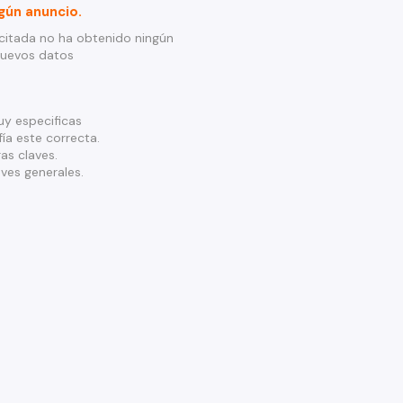
gún anuncio.
citada no ha obtenido ningún
nuevos datos
y especificas
ía este correcta.
as claves.
ves generales.