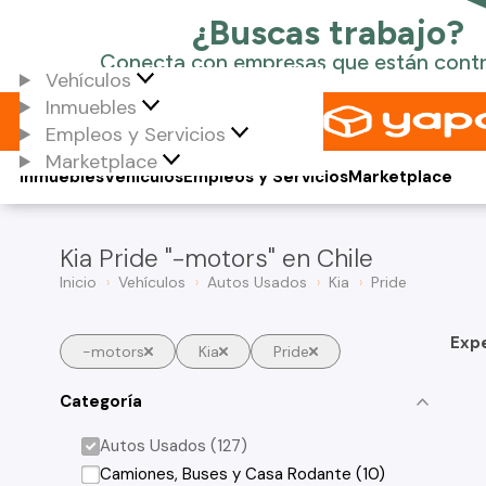
Vehículos
Inmuebles
Empleos y Servicios
Marketplace
Inmuebles
Vehículos
Empleos y Servicios
Marketplace
Kia Pride "-motors" en Chile
Inicio
Vehículos
Autos Usados
Kia
Pride
Exp
-motors
Kia
Pride
Categoría
Autos Usados (127)
Camiones, Buses y Casa Rodante (10)