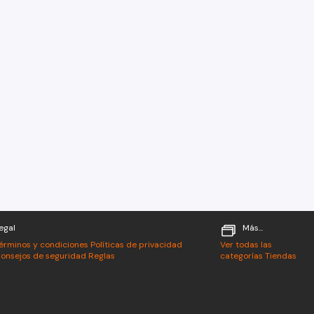
egal
Más...
érminos y condiciones
Políticas de privacidad
Ver todas las
onsejos de seguridad
Reglas
categorías
Tiendas