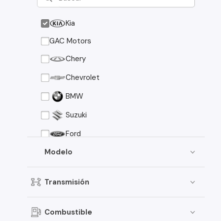
Kia
GAC Motors
Chery
Chevrolet
BMW
Suzuki
Ford
Asia Motors
Modelo
Mazda
Transmisión
Volkswagen
Nissan
Combustible