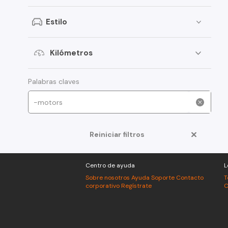
Peugeot
Estilo
Toyota
Changan
Kilómetros
Dongfeng
Foton
Palabras claves
Jeep
Mitsubishi
Reiniciar filtros
American Motors
Audi
Centro de ayuda
L
Haval
Sobre nosotros
Ayuda
Soporte
Contacto
T
corporativo
Regístrate
C
Honda
Jac