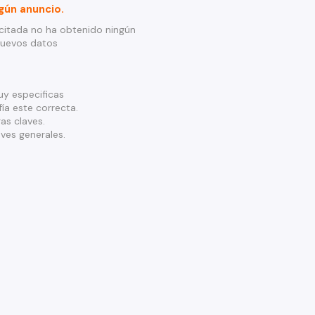
gún anuncio.
citada no ha obtenido ningún
nuevos datos
y especificas
ía este correcta.
as claves.
ves generales.