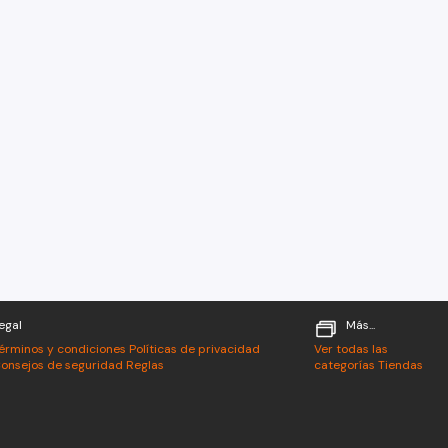
egal
Más...
érminos y condiciones
Políticas de privacidad
Ver todas las
onsejos de seguridad
Reglas
categorías
Tiendas