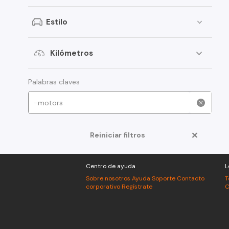
Peugeot
Estilo
Toyota
Changan
Kilómetros
Dongfeng
Foton
Palabras claves
Jeep
Mitsubishi
Reiniciar filtros
American Motors
Audi
Centro de ayuda
L
Haval
Sobre nosotros
Ayuda
Soporte
Contacto
T
corporativo
Regístrate
C
Honda
Jac