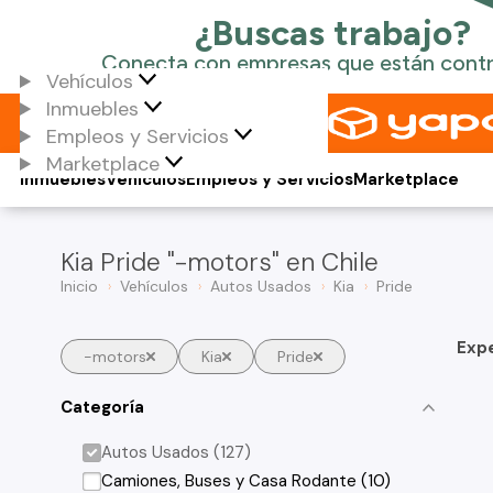
Vehículos
Inmuebles
Empleos y Servicios
Marketplace
Inmuebles
Vehículos
Empleos y Servicios
Marketplace
Kia Pride "-motors" en Chile
Inicio
Vehículos
Autos Usados
Kia
Pride
Exp
-motors
Kia
Pride
Categoría
Autos Usados (127)
Camiones, Buses y Casa Rodante (10)