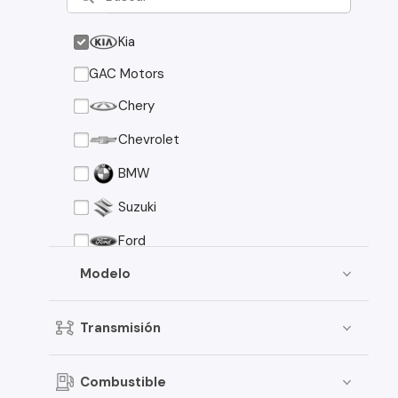
Kia
GAC Motors
Chery
Chevrolet
BMW
Suzuki
Ford
Asia Motors
Modelo
Mazda
Transmisión
Volkswagen
Nissan
Combustible