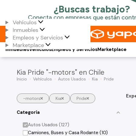
Vehículos
Inmuebles
Empleos y Servicios
Marketplace
Inmuebles
Vehículos
Empleos y Servicios
Marketplace
Kia Pride "-motors" en Chile
Inicio
Vehículos
Autos Usados
Kia
Pride
Exp
-motors
Kia
Pride
Categoría
Autos Usados (127)
Camiones, Buses y Casa Rodante (10)