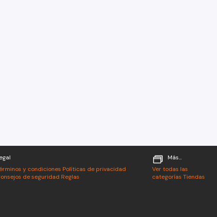
egal
Más...
érminos y condiciones
Políticas de privacidad
Ver todas las
onsejos de seguridad
Reglas
categorías
Tiendas