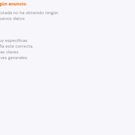
gún anuncio.
citada no ha obtenido ningún
nuevos datos
y especificas
ía este correcta.
as claves.
ves generales.