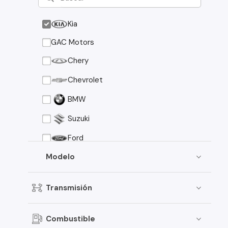
Kia
GAC Motors
Chery
Chevrolet
BMW
Suzuki
Ford
Asia Motors
Modelo
Mazda
Transmisión
Volkswagen
Nissan
Combustible