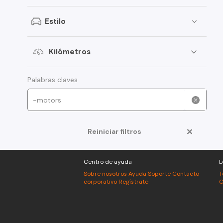
Peugeot
Estilo
Toyota
Changan
Kilómetros
Dongfeng
Foton
Palabras claves
Jeep
Mitsubishi
Reiniciar filtros
American Motors
Audi
Centro de ayuda
L
Haval
Sobre nosotros
Ayuda
Soporte
Contacto
T
corporativo
Regístrate
C
Honda
Jac