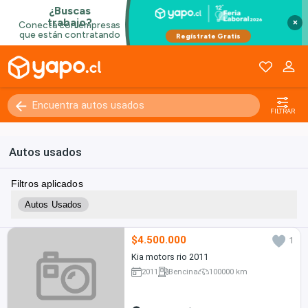
×
FILTRAR
Autos usados
Filtros aplicados
Autos Usados
$4.500.000
1
Kia motors rio 2011
2011
Bencina
100000 km