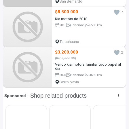
San Bernardo
$8.500.000
7
Kia motors rio 2018
2018
Bencina
76500 km
Talcahuano
$3.200.000
2
(Rebajado 9%)
Vendo kia motors familiar todo papel al
dia
2004
Bencina
94690 km
Cerro Navia