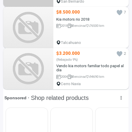
San Bernardo
$8.500.000
7
Kia motors rio 2018
2018
Bencina
76500 km
Talcahuano
$3.200.000
2
(Rebajado 9%)
Vendo kia motors familiar todo papel al
dia
2004
Bencina
94690 km
Cerro Navia