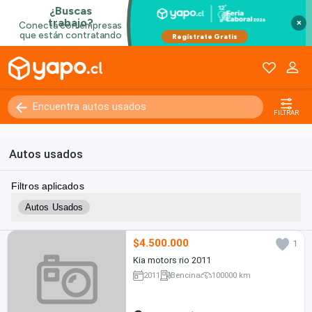
×
FILTRAR
Autos usados
Filtros aplicados
Autos Usados
$4.500.000
1
Kia motors rio 2011
2011
Bencina
100000 km