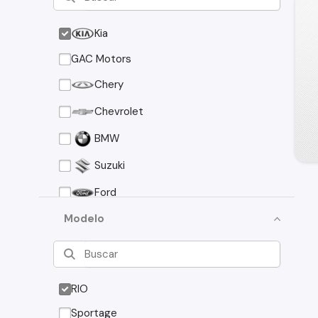
Kia
GAC Motors
Chery
Chevrolet
BMW
Suzuki
Ford
Asia Motors
Modelo
Mazda
Volkswagen
RIO
Nissan
Sportage