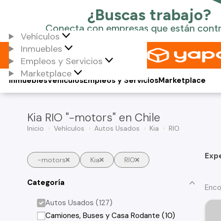
Vehículos
Inmuebles
Empleos y Servicios
Marketplace
Inmuebles
Vehículos
Empleos y Servicios
Marketplace
Kia RIO "-motors" en Chile
Inicio
Vehículos
Autos Usados
Kia
RIO
Exp
-motors
Kia
RIO
Categoría
Enco
Autos Usados (127)
Camiones, Buses y Casa Rodante (10)