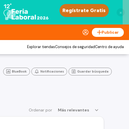
×
Publicar
Explorar tiendas
Consejos de seguridad
Centro de ayuda
BlueBook
Notificaciones
Guardar búsqueda
Ordenar por
Más relevantes