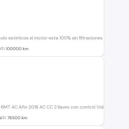
solo esteticos el motor esta 100% sin filtraciones de aceite n
l
100000 km
 6MT AC Año 2018 AC CC 2 llaves con control Vidrios polari
l
76500 km