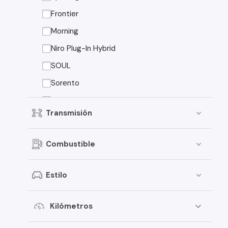
Peugeot
Frontier
Toyota
Morning
Changan
Niro Plug-In Hybrid
Dongfeng
SOUL
Foton
Sorento
Jeep
Sorento EX
Transmisión
Mitsubishi
American Motors
Combustible
Audi
Estilo
Haval
Honda
Kilómetros
Jac