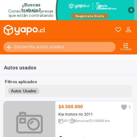
×
FILTRAR
Autos usados
Filtros aplicados
Autos Usados
$4.500.000
1
Kia motors rio 2011
2011
Bencina
100000 km