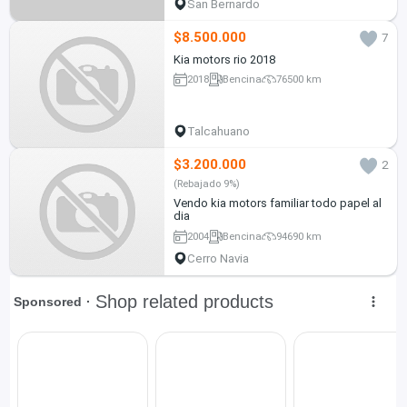
San Bernardo
$8.500.000
7
Kia motors rio 2018
2018
Bencina
76500 km
Talcahuano
$3.200.000
2
(Rebajado 9%)
Vendo kia motors familiar todo papel al
dia
2004
Bencina
94690 km
Cerro Navia