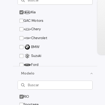
Kia
GAC Motors
Chery
Chevrolet
BMW
Suzuki
Ford
Asia Motors
Modelo
Mazda
Volkswagen
RIO
Nissan
Sportage