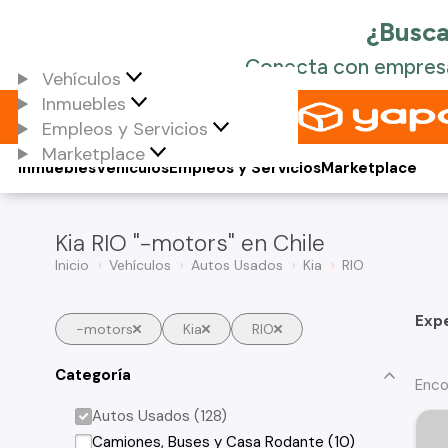
Vehículos
Inmuebles
Empleos y Servicios
Marketplace
Inmuebles
Vehículos
Empleos y Servicios
Marketplace
Kia RIO "-motors" en Chile
Inicio
Vehículos
Autos Usados
Kia
RIO
Exp
-motors
Kia
RIO
Categoría
Enco
Autos Usados (128)
Camiones, Buses y Casa Rodante (10)