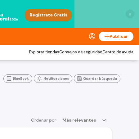
×
Publicar
Explorar tiendas
Consejos de seguridad
Centro de ayuda
BlueBook
Notificaciones
Guardar búsqueda
Ordenar por
Más relevantes