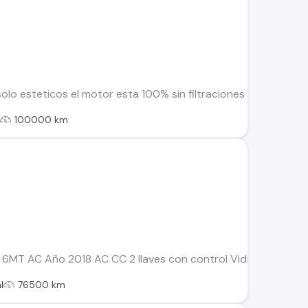
solo esteticos el motor esta 100% sin filtraciones de aceite n
l
100000 km
 6MT AC Año 2018 AC CC 2 llaves con control Vidrios polari
l
76500 km