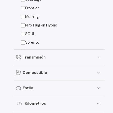
Peugeot
Frontier
Toyota
Morning
Changan
Niro Plug-In Hybrid
Dongfeng
SOUL
Foton
Sorento
Jeep
Sorento EX
Transmisión
Mitsubishi
American Motors
Combustible
Audi
Estilo
Haval
Honda
Kilómetros
Jac