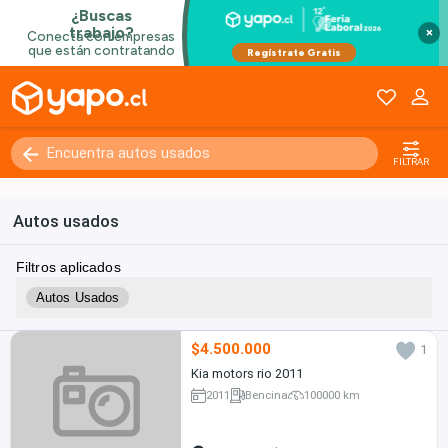
×
FILTRAR
Autos usados
Filtros aplicados
Autos Usados
$4.500.000
1
Kia motors rio 2011
2011
Bencina
100000 km