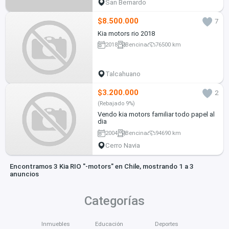
San Bernardo
$8.500.000
7
Kia motors rio 2018
2018
Bencina
76500 km
Talcahuano
$3.200.000
2
(Rebajado 9%)
Vendo kia motors familiar todo papel al
dia
2004
Bencina
94690 km
Cerro Navia
Encontramos 3 Kia RIO "-motors" en Chile, mostrando 1 a 3
anuncios
Categorías
Inmuebles
Educación
Deportes