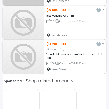
San Bernardo
$8.500.000
7
Kia motors rio 2018
2018
Bencina
76500 km
Talcahuano
$3.200.000
2
(Rebajado 9%)
Vendo kia motors familiar todo papel al
dia
2004
Bencina
94690 km
Cerro Navia