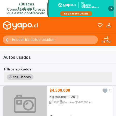
×
FILTRAR
Autos usados
Filtros aplicados
Autos Usados
$4.500.000
1
Kia motors rio 2011
2011
Bencina
100000 km