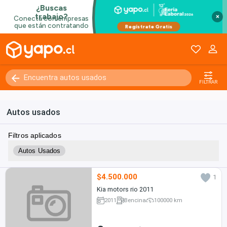
×
FILTRAR
Autos usados
Filtros aplicados
Autos Usados
$4.500.000
1
Kia motors rio 2011
2011
Bencina
100000 km