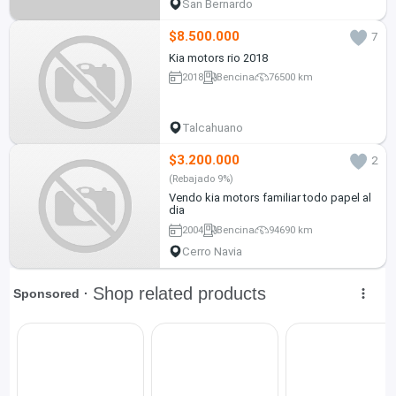
San Bernardo
$8.500.000
7
Kia motors rio 2018
2018
Bencina
76500 km
Talcahuano
$3.200.000
2
(Rebajado 9%)
Vendo kia motors familiar todo papel al
dia
2004
Bencina
94690 km
Cerro Navia