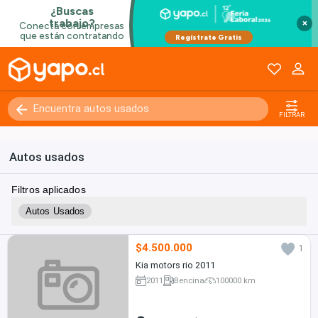
×
FILTRAR
Autos usados
Filtros aplicados
Autos Usados
$4.500.000
1
Kia motors rio 2011
2011
Bencina
100000 km