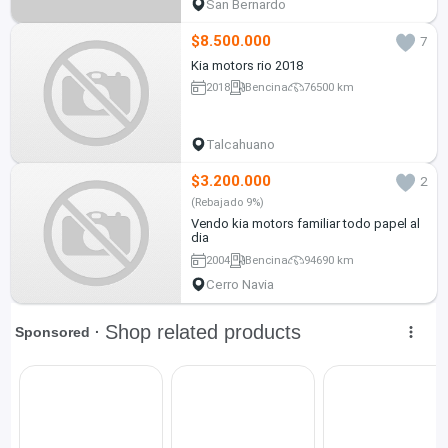
San Bernardo
$8.500.000
7
Kia motors rio 2018
2018
Bencina
76500 km
Talcahuano
$3.200.000
2
(Rebajado 9%)
Vendo kia motors familiar todo papel al
dia
2004
Bencina
94690 km
Cerro Navia