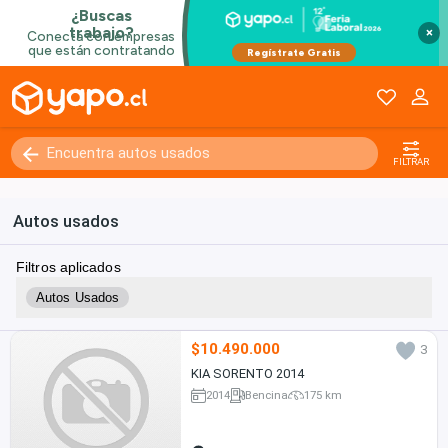
×
FILTRAR
Autos usados
Filtros aplicados
Autos Usados
$10.490.000
3
KIA SORENTO 2014
2014
Bencina
175 km