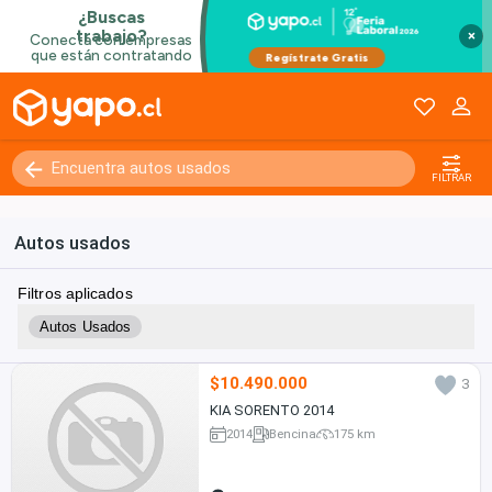
×
FILTRAR
Autos usados
Filtros aplicados
Autos Usados
$10.490.000
3
KIA SORENTO 2014
2014
Bencina
175 km