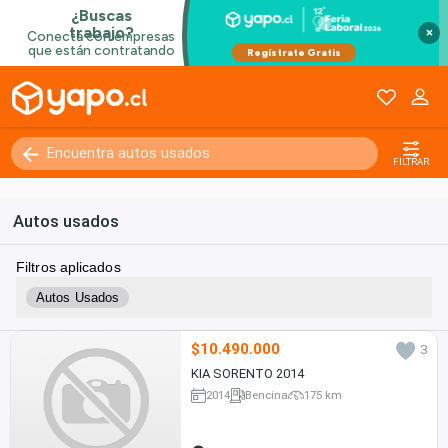
×
FILTRAR
Autos usados
Filtros aplicados
Autos Usados
$10.490.000
3
KIA SORENTO 2014
2014
Bencina
175 km