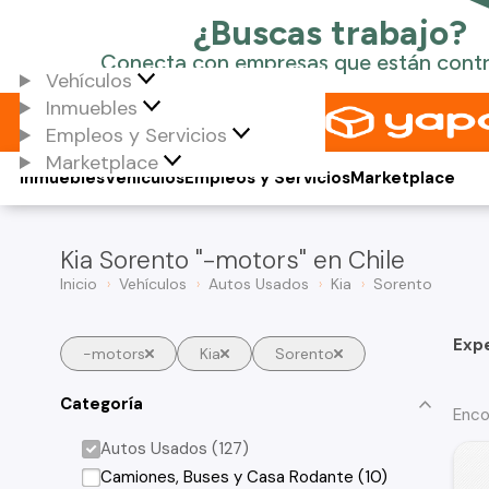
Vehículos
Inmuebles
Empleos y Servicios
Marketplace
Inmuebles
Vehículos
Empleos y Servicios
Marketplace
Kia Sorento "-motors" en Chile
Inicio
Vehículos
Autos Usados
Kia
Sorento
Exp
-motors
Kia
Sorento
Categoría
Enco
Autos Usados (127)
Camiones, Buses y Casa Rodante (10)