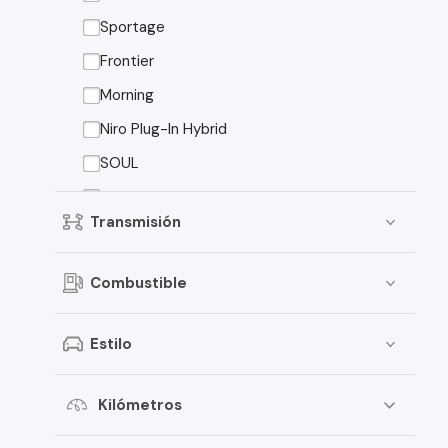
Peugeot
Sportage
Toyota
Frontier
Changan
Morning
Dongfeng
Niro Plug-In Hybrid
Foton
SOUL
Jeep
Sorento EX
Transmisión
Mitsubishi
American Motors
Combustible
Audi
Estilo
Haval
Honda
Kilómetros
Jac