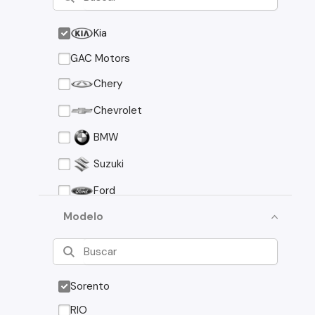
Kia
GAC Motors
Chery
Chevrolet
BMW
Suzuki
Ford
Asia Motors
Modelo
Mazda
Volkswagen
Sorento
Nissan
RIO