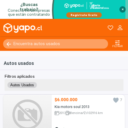
×
FILTRAR
Autos usados
Filtros aplicados
Autos Usados
$6.000.000
7
Kia motors soul 2013
2013
Bencina
102916 km