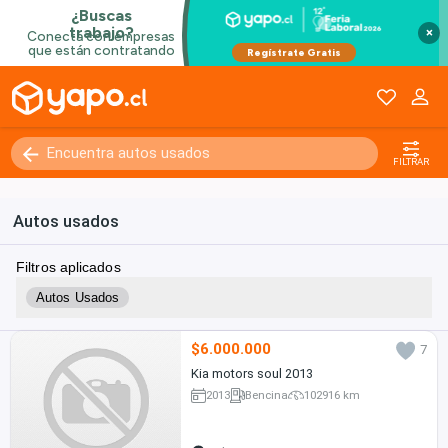
×
FILTRAR
Autos usados
Filtros aplicados
Autos Usados
$6.000.000
7
Kia motors soul 2013
2013
Bencina
102916 km