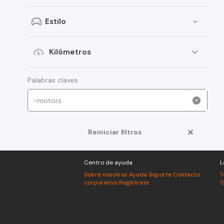
Peugeot
Estilo
Toyota
Changan
Kilómetros
Dongfeng
Foton
Palabras claves
Jeep
Mitsubishi
Reiniciar filtros
American Motors
Audi
Centro de ayuda
L
Haval
Sobre nosotros
Ayuda
Soporte
Contacto
T
corporativo
Regístrate
C
Honda
Jac