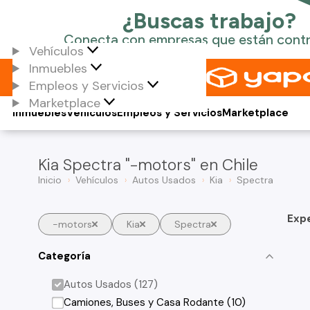
Vehículos
Inmuebles
Empleos y Servicios
Marketplace
Inmuebles
Vehículos
Empleos y Servicios
Marketplace
Kia Spectra "-motors" en Chile
Inicio
Vehículos
Autos Usados
Kia
Spectra
Exp
-motors
Kia
Spectra
Categoría
Autos Usados (127)
Camiones, Buses y Casa Rodante (10)