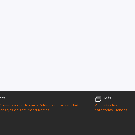
egal
Más...
érminos y condiciones
Políticas de privacidad
Ver todas las
onsejos de seguridad
Reglas
categorías
Tiendas