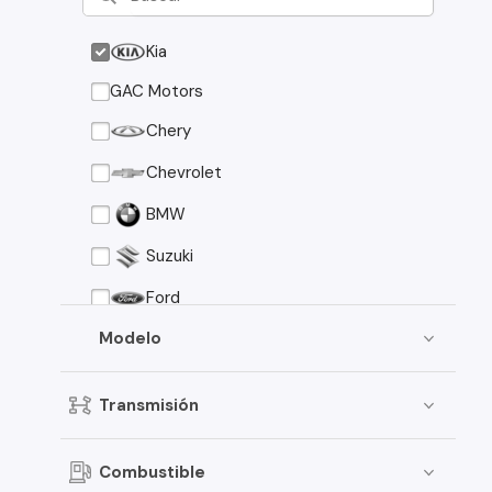
Kia
GAC Motors
Chery
Chevrolet
BMW
Suzuki
Ford
Asia Motors
Modelo
Mazda
Transmisión
Volkswagen
Nissan
Combustible