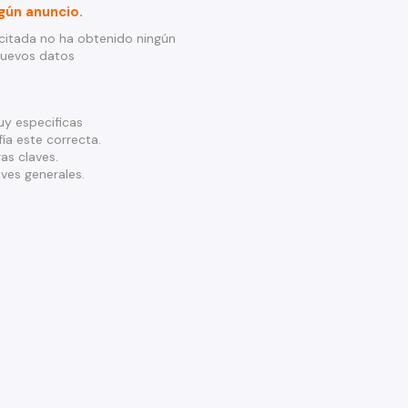
gún anuncio.
citada no ha obtenido ningún
nuevos datos
y especificas
ía este correcta.
as claves.
ves generales.