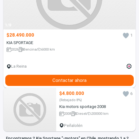
1/8
$28.490.000
1
KIA SPORTAGE
2026
Bencina
6000 km
La Reina
Contactar ahora
$4.800.000
6
(Rebajado 8%)
Kia motors sportage 2008
2008
Diesel
200000 km
Peñalolén
Encontramos 2 Kia Sportage "-motors" en Chile, mostrando 1 a 2