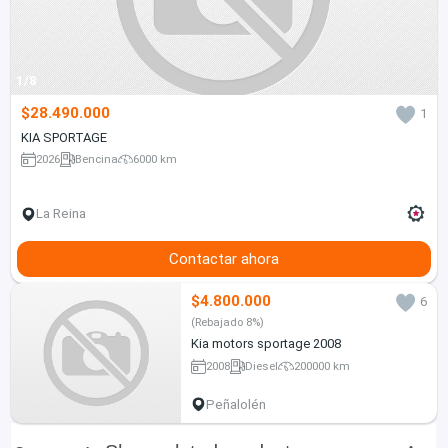
1/8
$28.490.000
1
KIA SPORTAGE
2026
Bencina
6000 km
La Reina
Contactar ahora
$4.800.000
6
(Rebajado 8%)
Kia motors sportage 2008
2008
Diesel
200000 km
Peñalolén