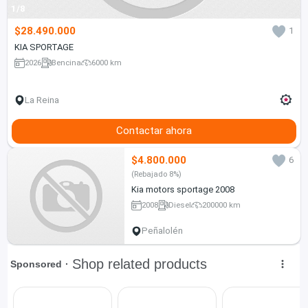
1/8
$28.490.000
1
KIA SPORTAGE
2026
Bencina
6000 km
La Reina
Contactar ahora
$4.800.000
6
(Rebajado 8%)
Kia motors sportage 2008
2008
Diesel
200000 km
Peñalolén